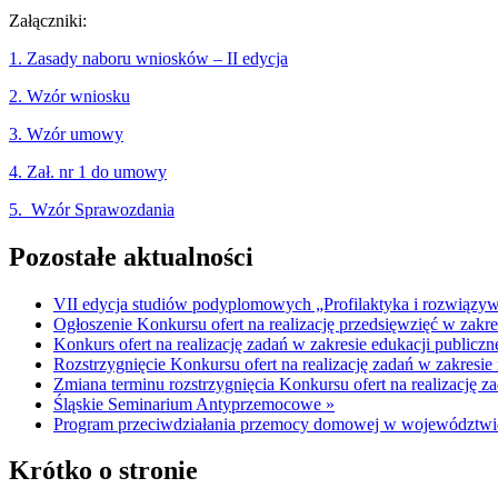
Załączniki:
1. Zasady naboru wniosków – II edycja
2. Wzór wniosku
3. Wzór umowy
4. Zał. nr 1 do umowy
5. Wzór Sprawozdania
Pozostałe aktualności
VII edycja studiów podyplomowych „Profilaktyka i rozwiązyw
Ogłoszenie Konkursu ofert na realizację przedsięwzięć w zakr
Konkurs ofert na realizację zadań w zakresie edukacji public
Rozstrzygnięcie Konkursu ofert na realizację zadań w zakre
Zmiana terminu rozstrzygnięcia Konkursu ofert na realizację
Śląskie Seminarium Antyprzemocowe »
Program przeciwdziałania przemocy domowej w województwie 
Krótko o stronie