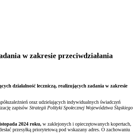
adania w zakresie przeciwdziałania
h działalność leczniczą, realizujących zadania w zakresie
współuzależnień oraz udzielających indywidualnych świadczeń
lizację zapisów
Strategii Polityki Społecznej Województwa Śląskiego
listopada 2024 roku,
w zaklejonych i opieczętowanych kopertach,
desłać przesyłką priorytetową pod wskazany adres. O zachowaniu