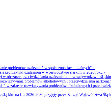
anie problemów uzależnień w społecznościach lokalnych” »
esie profilaktyki uzależnień w województwie śląskim w 2026 roku »
znej w obszarze przeciwdziałania uzależnieniom w województwie śląsk
sie rozwiązywania problemów alkoholowych i przeciwdziałania narkoma
 zadań w zakresie rozwiązywania problemów alkoholowych i przeciwdz
śląskim na lata 2026-2030 przyjęty przez Zarząd Województwa Śląsk