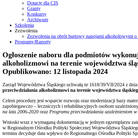
Dotacje dla CIS
Granty
Konkursy
Archiwum
Szkolenia
Zezwolenia
Zezwolenia na obrót hurtowy napojami alkoholowymi o 
Programy/Raporty
Ogłoszenie naboru dla podmiotów wykonują
alkoholizmowi na terenie województwa śląs
Opublikowano: 12 listopada 2024
Zarząd Województwa Śląskiego uchwałą nr 1618/39/VII/2024 z dnia 
przeciwdziałania alkoholizmowi na terenie województwa śląskieg
Celem procedury jest wsparcie rozwoju oraz modernizacji bazy mater
zapobiegawczo – leczniczych i rehabilitacyjnych osobom uzależniony
na lata 2006-2020
oraz
Programu przeciwdziałania uzależnieniom w 
Wnioski wraz z wymaganą dokumentacją w jednym egzemplarzu zain
w Regionalnym Ośrodku Polityki Społecznej Województwa Śląskiego 
terminu decyduje data wpływu do Regionalnego Ośrodka Polityki S