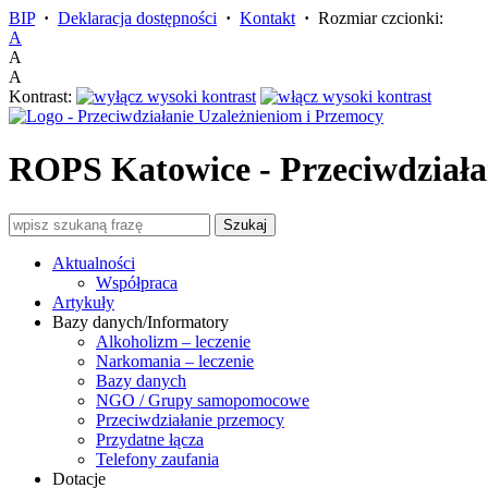
BIP
·
Deklaracja dostępności
·
Kontakt
·
Rozmiar czcionki:
A
A
A
Kontrast:
ROPS Katowice - Przeciwdziała
Aktualności
Współpraca
Artykuły
Bazy danych/Informatory
Alkoholizm – leczenie
Narkomania – leczenie
Bazy danych
NGO / Grupy samopomocowe
Przeciwdziałanie przemocy
Przydatne łącza
Telefony zaufania
Dotacje