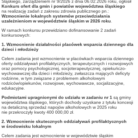
Śląskiego, zarządzeniem nr 9/2026 z dnia 06.02.2026 roku, ogłosił
Konkurs ofert dla gmin i powiatów województwa śląskiego
na realizację zadań z zakresu zdrowia publicznego pn.:
Wzmocnienie lokalnych systemów przeciwdziałania
uzależnieniom w województwie śląskim w 2026 roku
.
W ramach konkursu przewidziano dofinansowanie 2 zadań
konkursowych:
1. Wzmocnienie działalności placówek wsparcia dziennego dla
dzieci i młodzieży
Celem zadania jest wzmocnienie w placówkach wsparcia dziennego
oferty oddziaływań profilaktycznych, terapeutycznych i rozwojowych
oraz pomocy psychologicznej, socjoterapeutycznej, opiekuńczo-
wychowawczej dla dzieci i młodzieży, zwłaszcza mających deficyty
rodzinne, w tym związane z problemem alkoholowym
rodziców/opiekunów, rozwojowe, wychowawcze, socjalizacyjne,
edukacyjne.
Podmiotami upragnionymi do udziału w zadaniu nr 1
są gminy
województwa śląskiego, których dochody uzyskane z tytułu koncesji
na detaliczną sprzedaż napojów alkoholowych w 2025 roku
nie przekroczyły kwoty 400 000,00 zł.
2. Wzmocnienie skutecznych oddziaływań profilaktycznych
w środowisku lokalnym
Celem zadania jest wzmocnienie w województwie śląskim