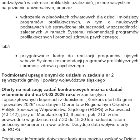
oddziaływań w zakresie profilaktyki uzależnień, przede wszystkim
na poziomie uniwersalnym, poprzez:
wdrożenie w placówkach oświatowych dla dzieci i młodzieży
programów profilaktycznych, w tym o naukowych
podstawach lub sprawdzonej skuteczności, w szczególności
zalecanych w ramach Systemu rekomendacji programów
profilaktycznych i promocji zdrowia psychicznego;
lub/i
przygotowanie kadry do realizacji programów ujętych
w bazie Systemu rekomendacji programów profilaktycznych
i promocji zdrowia psychicznego.
Podmiotami upragnionymi do udziału w zadaniu nr 2
są wszystkie gminy i powiaty województwa śląskiego
Oferty
na realizację zadań konkursowych
można składać
w terminie do dnia
04.03.2026 roku
w zamkniętych
i opieczętowanych kopertach z dopiskiem: „Konkurs ofert dla gmin
i powiatów 2026” oraz danymi Oferenta w Regionalnym Ośrodku
Polityki Społecznej Województwa Śląskiego (ROPS) w Katowicach
(40-142), przy ul. Modelarskiej 10, II piętro, pok. 213, w dni
powszednie w godzinach od 7.30 do 15.30 lub nadesłać listem
poleconym/kurierem na ww. adres. Decyduje data wpływu oferty
do ROPS.
Dodatkowe informacje dotyczące konkursu można uzyskać w Dziale