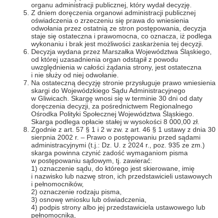
organu administracji publicznej, który wydał decyzję.
Z dniem doręczenia organowi administracji publicznej
oświadczenia o zrzeczeniu się prawa do wniesienia
odwołania przez ostatnią ze stron postępowania, decyzja
staje się ostateczna i prawomocna, co oznacza, iż podlega
wykonaniu i brak jest możliwości zaskarżenia tej decyzji.
Decyzja wydana przez Marszałka Województwa Śląskiego,
od której uzasadnienia organ odstąpił z powodu
uwzględnienia w całości żądania strony, jest ostateczna
i nie służy od niej odwołanie.
Na ostateczną decyzję stronie przysługuje prawo wniesienia
skargi do Wojewódzkiego Sądu Administracyjnego
w Gliwicach. Skargę wnosi się w terminie 30 dni od daty
doręczenia decyzji, za pośrednictwem Regionalnego
Ośrodka Polityki Społecznej Województwa Śląskiego.
Skarga podlega opłacie stałej w wysokości 8 000,00 zł.
Zgodnie z art. 57 § 1 i 2 w zw. z art. 46 § 1 ustawy z dnia 30
sierpnia 2002 r. – Prawo o postępowaniu przed sądami
administracyjnymi (t.j.: Dz. U. z 2024 r., poz. 935 ze zm.)
skarga powinna czynić zadość wymaganiom pisma
w postępowaniu sądowym, tj. zawierać:
1) oznaczenie sądu, do którego jest skierowane, imię
i nazwisko lub nazwę stron, ich przedstawicieli ustawowych
i pełnomocników,
2) oznaczenie rodzaju pisma,
3) osnowę wniosku lub oświadczenia,
4) podpis strony albo jej przedstawiciela ustawowego lub
pełnomocnika,