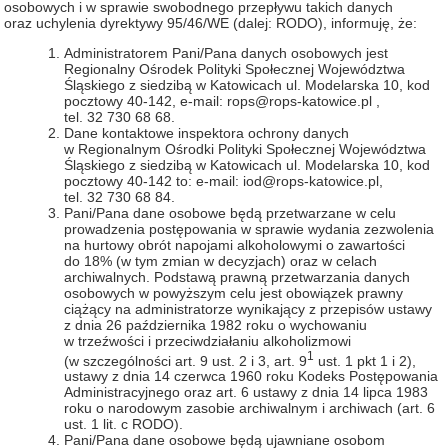
osobowych i w sprawie swobodnego przepływu takich danych
oraz uchylenia dyrektywy 95/46/WE (dalej: RODO), informuję, że:
Administratorem Pani/Pana danych osobowych jest
Regionalny Ośrodek Polityki Społecznej Województwa
Śląskiego z siedzibą w Katowicach ul. Modelarska 10, kod
pocztowy 40-142, e‑mail: rops@rops-katowice.pl ,
tel. 32 730 68 68.
Dane kontaktowe inspektora ochrony danych
w Regionalnym Ośrodki Polityki Społecznej Województwa
Śląskiego z siedzibą w Katowicach ul. Modelarska 10, kod
pocztowy 40-142 to: e-mail: iod@rops-katowice.pl,
tel. 32 730 68 84.
Pani/Pana dane osobowe będą przetwarzane w celu
prowadzenia postępowania w sprawie wydania zezwolenia
na hurtowy obrót napojami alkoholowymi o zawartości
do 18% (w tym zmian w decyzjach) oraz w celach
archiwalnych. Podstawą prawną przetwarzania danych
osobowych w powyższym celu jest obowiązek prawny
ciążący na administratorze wynikający z przepisów ustawy
z dnia 26 października 1982 roku o wychowaniu
w trzeźwości i przeciwdziałaniu alkoholizmowi
1
(w szczególności art. 9 ust. 2 i 3, art. 9
ust. 1 pkt 1 i 2),
ustawy z dnia 14 czerwca 1960 roku Kodeks Postępowania
Administracyjnego oraz art. 6 ustawy z dnia 14 lipca 1983
roku o narodowym zasobie archiwalnym i archiwach (art. 6
ust. 1 lit. c RODO).
Pani/Pana dane osobowe będą ujawniane osobom