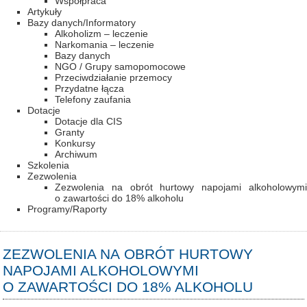
Współpraca
Artykuły
Bazy danych/Informatory
Alkoholizm – leczenie
Narkomania – leczenie
Bazy danych
NGO / Grupy samopomocowe
Przeciwdziałanie przemocy
Przydatne łącza
Telefony zaufania
Dotacje
Dotacje dla CIS
Granty
Konkursy
Archiwum
Szkolenia
Zezwolenia
Zezwolenia na obrót hurtowy napojami alkoholowymi
o zawartości do 18% alkoholu
Programy/Raporty
ZEZWOLENIA NA OBRÓT HURTOWY
NAPOJAMI ALKOHOLOWYMI
O ZAWARTOŚCI DO 18% ALKOHOLU