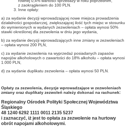
równej 0,4% wartości sprzedaży w roku poprzednim,
z zaokrągleniem do 100 PLN.
Inne opłaty:
a) za wydanie decyzji wprowadzającej nowe miejsca prowadzenia
działalności gospodarczej, zwiększającej ilość tych miejsc w stosunku
do wymienionych w wydanych zezwoleniach – opłata wynosi 50%
stawki określonej dla zezwolenia w dniu jego wydania,
b) za wydanie decyzji wprowadzających inne zmiany w zezwoleniach
– opłata wynosi 200 PLN,
c) za wydanie zezwolenia na wyprzedaż posiadanych zapasów
napojów alkoholowych o zawartości do 18% alkoholu – opłata wynosi
1.000 PLN,
d) za wydanie duplikatu zezwolenia – opłata wynosi 50 PLN.
Opłaty za zezwolenia, decyzje wprowadzające w zezwoleniach
zmiany oraz duplikaty zezwoleń należy dokonać na rachunek:
Regionalny Ośrodek Polityki Społecznej Województwa
Śląskiego
48 1240 6292 1111 0011 2135 5237
i zaznaczyć, iż jest to opłata za zezwolenie na hurtowy
obrót napojami alkoholowymi.