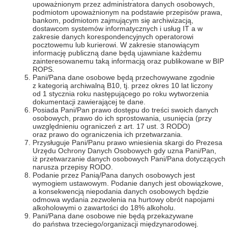
upoważnionym przez administratora danych osobowych,
podmiotom upoważnionym na podstawie przepisów prawa,
bankom, podmiotom zajmującym się archiwizacją,
dostawcom systemów informatycznych i usług IT a w
zakresie danych korespondencyjnych operatorowi
pocztowemu lub kurierowi. W zakresie stanowiącym
informację publiczną dane będą ujawniane każdemu
zainteresowanemu taką informacją oraz publikowane w BIP
ROPS.
Pani/Pana dane osobowe będą przechowywane zgodnie
z kategorią archiwalną B10, tj. przez okres 10 lat liczony
od 1 stycznia roku następującego po roku wytworzenia
dokumentacji zawierającej te dane.
Posiada Pani/Pan prawo dostępu do treści swoich danych
osobowych, prawo do ich sprostowania, usunięcia (przy
uwzględnieniu ograniczeń z art. 17 ust. 3 RODO)
oraz prawo do ograniczenia ich przetwarzania.
Przysługuje Pani/Panu prawo wniesienia skargi do Prezesa
Urzędu Ochrony Danych Osobowych gdy uzna Pani/Pan,
iż przetwarzanie danych osobowych Pani/Pana dotyczących
narusza przepisy RODO.
Podanie przez Panią/Pana danych osobowych jest
wymogiem ustawowym. Podanie danych jest obowiązkowe,
a konsekwencją niepodania danych osobowych będzie
odmowa wydania zezwolenia na hurtowy obrót napojami
alkoholowymi o zawartości do 18% alkoholu.
Pani/Pana dane osobowe nie będą przekazywane
do państwa trzeciego/organizacji międzynarodowej.