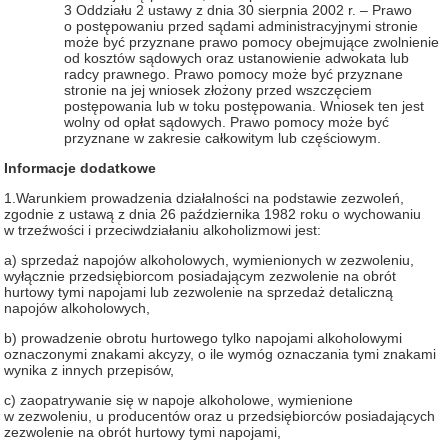
3 Oddziału 2 ustawy z dnia 30 sierpnia 2002 r. – Prawo
o postępowaniu przed sądami administracyjnymi stronie
może być przyznane prawo pomocy obejmujące zwolnienie
od kosztów sądowych oraz ustanowienie adwokata lub
radcy prawnego. Prawo pomocy może być przyznane
stronie na jej wniosek złożony przed wszczęciem
postępowania lub w toku postępowania. Wniosek ten jest
wolny od opłat sądowych. Prawo pomocy może być
przyznane w zakresie całkowitym lub częściowym.
Informacje dodatkowe
1.Warunkiem prowadzenia działalności na podstawie zezwoleń,
zgodnie z ustawą z dnia 26 października 1982 roku o wychowaniu
w trzeźwości i przeciwdziałaniu alkoholizmowi jest:
a) sprzedaż napojów alkoholowych, wymienionych w zezwoleniu,
wyłącznie przedsiębiorcom posiadającym zezwolenie na obrót
hurtowy tymi napojami lub zezwolenie na sprzedaż detaliczną
napojów alkoholowych,
b) prowadzenie obrotu hurtowego tylko napojami alkoholowymi
oznaczonymi znakami akcyzy, o ile wymóg oznaczania tymi znakami
wynika z innych przepisów,
c) zaopatrywanie się w napoje alkoholowe, wymienione
w zezwoleniu, u producentów oraz u przedsiębiorców posiadających
zezwolenie na obrót hurtowy tymi napojami,