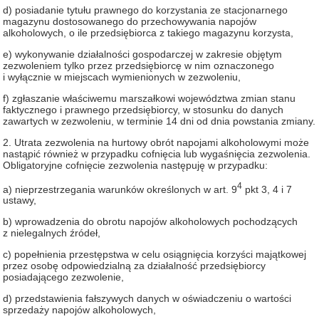
d) posiadanie tytułu prawnego do korzystania ze stacjonarnego
magazynu dostosowanego do przechowywania napojów
alkoholowych, o ile przedsiębiorca z takiego magazynu korzysta,
e) wykonywanie działalności gospodarczej w zakresie objętym
zezwoleniem tylko przez przedsiębiorcę w nim oznaczonego
i wyłącznie w miejscach wymienionych w zezwoleniu,
f) zgłaszanie właściwemu marszałkowi województwa zmian stanu
faktycznego i prawnego przedsiębiorcy, w stosunku do danych
zawartych w zezwoleniu, w terminie 14 dni od dnia powstania zmiany.
2. Utrata zezwolenia na hurtowy obrót napojami alkoholowymi może
nastąpić również w przypadku cofnięcia lub wygaśnięcia zezwolenia.
Obligatoryjne cofnięcie zezwolenia następuję w przypadku:
4
a) nieprzestrzegania warunków określonych w art. 9
pkt 3, 4 i 7
ustawy,
b) wprowadzenia do obrotu napojów alkoholowych pochodzących
z nielegalnych źródeł,
c) popełnienia przestępstwa w celu osiągnięcia korzyści majątkowej
przez osobę odpowiedzialną za działalność przedsiębiorcy
posiadającego zezwolenie,
d) przedstawienia fałszywych danych w oświadczeniu o wartości
sprzedaży napojów alkoholowych,