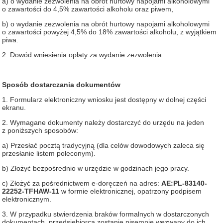
a) o wydanie zezwolenia na obrót hurtowy napojami alkoholowymi
o zawartości do 4,5% zawartości alkoholu oraz piwem,
b) o wydanie zezwolenia na obrót hurtowy napojami alkoholowymi
o zawartości powyżej 4,5% do 18% zawartości alkoholu, z wyjątkiem
piwa.
2. Dowód wniesienia opłaty za wydanie zezwolenia.
Sposób dostarczania dokumentów
1. Formularz elektroniczny wniosku jest dostępny w dolnej części
ekranu.
2. Wymagane dokumenty należy dostarczyć do urzędu na jeden
z poniższych sposobów:
a) Przesłać pocztą tradycyjną (dla celów dowodowych zaleca się
przesłanie listem poleconym).
b) Złożyć bezpośrednio w urzędzie w godzinach jego pracy.
c) Złożyć za pośrednictwem e-doręczeń na adres:
AE:PL-83140-
22252-TFHAW-11
w formie elektronicznej, opatrzony podpisem
elektronicznym.
3. W przypadku stwierdzenia braków formalnych w dostarczonych
dokumentach, przedsiębiorca zostanie pisemnie wezwany do ich