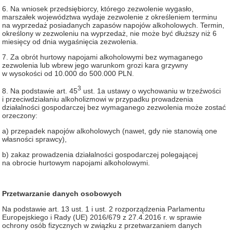
6. Na wniosek przedsiębiorcy, którego zezwolenie wygasło,
marszałek województwa wydaje zezwolenie z określeniem terminu
na wyprzedaż posiadanych zapasów napojów alkoholowych. Termin,
określony w zezwoleniu na wyprzedaż, nie może być dłuższy niż 6
miesięcy od dnia wygaśnięcia zezwolenia.
7. Za obrót hurtowy napojami alkoholowymi bez wymaganego
zezwolenia lub wbrew jego warunkom grozi kara grzywny
w wysokości od 10.000 do 500.000 PLN.
3
8. Na podstawie art. 45
ust. 1a ustawy o wychowaniu w trzeźwości
i przeciwdziałaniu alkoholizmowi w przypadku prowadzenia
działalności gospodarczej bez wymaganego zezwolenia może zostać
orzeczony:
a) przepadek napojów alkoholowych (nawet, gdy nie stanowią one
własności sprawcy),
b) zakaz prowadzenia działalności gospodarczej polegającej
na obrocie hurtowym napojami alkoholowymi.
Przetwarzanie danych osobowych
Na podstawie art. 13 ust. 1 i ust. 2 rozporządzenia Parlamentu
Europejskiego i Rady (UE) 2016/679 z 27.4.2016 r. w sprawie
ochrony osób fizycznych w związku z przetwarzaniem danych