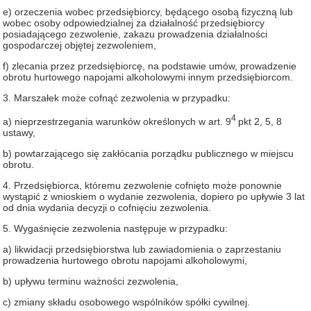
e) orzeczenia wobec przedsiębiorcy, będącego osobą fizyczną lub
wobec osoby odpowiedzialnej za działalność przedsiębiorcy
posiadającego zezwolenie, zakazu prowadzenia działalności
gospodarczej objętej zezwoleniem,
f) zlecania przez przedsiębiorcę, na podstawie umów, prowadzenie
obrotu hurtowego napojami alkoholowymi innym przedsiębiorcom.
3. Marszałek może cofnąć zezwolenia w przypadku:
4
a) nieprzestrzegania warunków określonych w art. 9
pkt 2, 5, 8
ustawy,
b) powtarzającego się zakłócania porządku publicznego w miejscu
obrotu.
4. Przedsiębiorca, któremu zezwolenie cofnięto może ponownie
wystąpić z wnioskiem o wydanie zezwolenia, dopiero po upływie 3 lat
od dnia wydania decyzji o cofnięciu zezwolenia.
5. Wygaśnięcie zezwolenia następuje w przypadku:
a) likwidacji przedsiębiorstwa lub zawiadomienia o zaprzestaniu
prowadzenia hurtowego obrotu napojami alkoholowymi,
b) upływu terminu ważności zezwolenia,
c) zmiany składu osobowego wspólników spółki cywilnej.