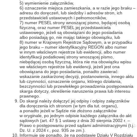
5) wymienienie załączników,
6) oznaczenie miejsca zamieszkania, a w razie jego braku –
adresu do doręczeń, lub siedziby i adresów stron, ich
przedstawicieli ustawowych i pełnomocników,
7) numer PESEL strony wnoszącej pismo, będącej osobą
fizyczną, oraz numer PESEL jej przedstawiciela
ustawowego, jeżeli są obowiązani do jego posiadania
albo posiadają go, nie mając takiego obowiązku, lub
8) numer w Krajowym Rejestrze Sądowym, a w przypadku
jego braku – numer identyfikacyjny REGON albo numer
w innym właściwym rejestrze lub ewidencji, albo numer
identyfikacji podatkowej strony wnoszącej pismo,
niebędącej osobą fizyczną, która nie ma obowiązku wpisu
we właściwym rejestrze lub ewidencji, jeżeli jest ona
obowiązana do jego posiadania, ponadto zawierać:
wskazanie zaskarżonej decyzji, postanowienia, innego aktu
lub czynności, oznaczenie organu, którego działania,
bezczynności lub przewlekłego prowadzenia postępowania
skarga dotyczy, określenie naruszenia prawa lub interesu
prawnego.
Do skargi należy dołączyć jej odpisy i odpisy załączników
dla doręczenia ich stronom (w tym dla tut. organu),
a ponadto jeżeli w Sądzie nie złożono załączników
w oryginale, po jednym odpisie każdego załącznika do akt
sądowych (art. 47 § 1 ustawy z dnia 30 sierpnia 2002 r. –
Prawo o postępowaniu przed sądami administracyjnymi (t.j.:
Dz. U. z 2024 r., poz. 935 ze zm.).
Informuje się ponadto, że na podstawie Działu V Rozdziału