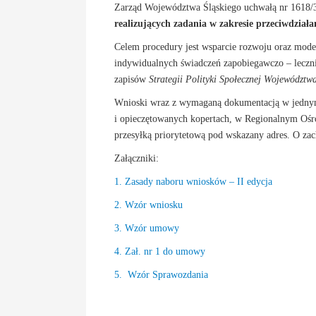
Zarząd Województwa Śląskiego uchwałą nr 1618/3
realizujących zadania w zakresie przeciwdziała
Celem procedury jest wsparcie rozwoju oraz moder
indywidualnych świadczeń zapobiegawczo – lecznic
zapisów
Strategii Polityki Społecznej Województ
Wnioski wraz z wymaganą dokumentacją w jednym
i opieczętowanych kopertach, w Regionalnym Ośro
przesyłką priorytetową pod wskazany adres. O z
Załączniki:
1. Zasady naboru wniosków – II edycja
2. Wzór wniosku
3. Wzór umowy
4. Zał. nr 1 do umowy
5. Wzór Sprawozdania