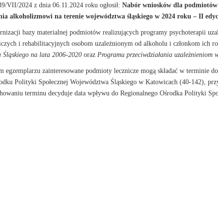
9/VII/2024 z dnia 06.11.2024 roku ogłosił:
Nabór wniosków dla podmiotów w
nia alkoholizmowi na terenie województwa śląskiego w 2024 roku – II edyc
nizacji bazy materialnej podmiotów realizujących programy psychoterapii uzal
zych i rehabilitacyjnych osobom uzależnionym od alkoholu i członkom ich rod
wa Śląskiego na lata 2006-2020
oraz
Programu przeciwdziałania uzależnieniom w
 egzemplarzu zainteresowane podmioty lecznicze mogą składać w terminie d
dku Polityki Społecznej Województwa Śląskiego w Katowicach (40-142), przy 
achowaniu terminu decyduje data wpływu do Regionalnego Ośrodka Polityki Sp