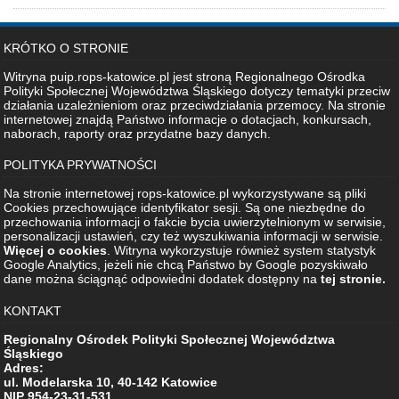
KRÓTKO O STRONIE
Witryna puip.rops-katowice.pl jest stroną Regionalnego Ośrodka
Polityki Społecznej Województwa Śląskiego dotyczy tematyki przeciw
działania uzależnieniom oraz przeciwdziałania przemocy. Na stronie
internetowej znajdą Państwo informacje o dotacjach, konkursach,
naborach, raporty oraz przydatne bazy danych.
POLITYKA PRYWATNOŚCI
Na stronie internetowej rops-katowice.pl wykorzystywane są pliki
Cookies przechowujące identyfikator sesji. Są one niezbędne do
przechowania informacji o fakcie bycia uwierzytelnionym w serwisie,
personalizacji ustawień, czy też wyszukiwania informacji w serwisie.
Więcej o cookies
. Witryna wykorzystuje również system statystyk
Google Analytics, jeżeli nie chcą Państwo by Google pozyskiwało
dane można ściągnąć odpowiedni dodatek dostępny na
tej stronie.
KONTAKT
Regionalny Ośrodek Polityki Społecznej Województwa
Śląskiego
Adres:
ul. Modelarska 10, 40-142 Katowice
NIP 954-23-31-531