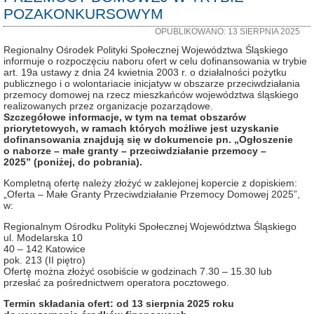
POZAKONKURSOWYM
OPUBLIKOWANO: 13 SIERPNIA 2025
Regionalny Ośrodek Polityki Społecznej Województwa Śląskiego
informuje o rozpoczęciu naboru ofert w celu dofinansowania w trybie
art. 19a ustawy z dnia 24 kwietnia 2003 r. o działalności pożytku
publicznego i o wolontariacie inicjatyw w obszarze przeciwdziałania
przemocy domowej na rzecz mieszkańców województwa śląskiego
realizowanych przez organizacje pozarządowe.
Szczegółowe informacje, w tym na temat obszarów
priorytetowych, w ramach których możliwe jest uzyskanie
dofinansowania znajdują się w dokumencie pn. „Ogłoszenie
o naborze – małe granty – przeciwdziałanie przemocy –
2025”
(poniżej, do pobrania).
Kompletną ofertę należy złożyć w zaklejonej kopercie z dopiskiem:
„Oferta – Małe Granty Przeciwdziałanie Przemocy Domowej 2025”,
w:
Regionalnym Ośrodku Polityki Społecznej Województwa Śląskiego
ul. Modelarska 10
40 – 142 Katowice
pok. 213 (II piętro)
Ofertę można złożyć osobiście w godzinach 7.30 – 15.30 lub
przesłać za pośrednictwem operatora pocztowego.
Termin składania ofert: od 13 sierpnia 2025 roku