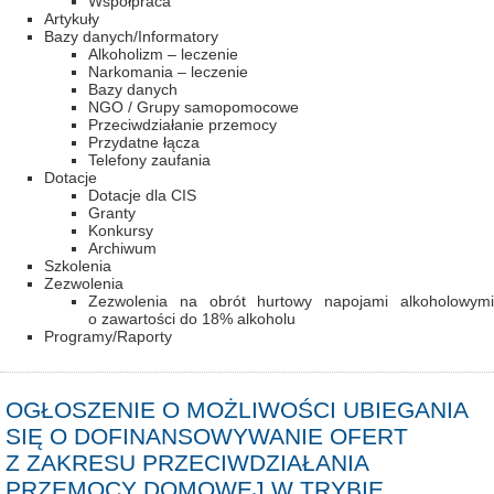
Współpraca
Artykuły
Bazy danych/Informatory
Alkoholizm – leczenie
Narkomania – leczenie
Bazy danych
NGO / Grupy samopomocowe
Przeciwdziałanie przemocy
Przydatne łącza
Telefony zaufania
Dotacje
Dotacje dla CIS
Granty
Konkursy
Archiwum
Szkolenia
Zezwolenia
Zezwolenia na obrót hurtowy napojami alkoholowymi
o zawartości do 18% alkoholu
Programy/Raporty
OGŁOSZENIE O MOŻLIWOŚCI UBIEGANIA
SIĘ O DOFINANSOWYWANIE OFERT
Z ZAKRESU PRZECIWDZIAŁANIA
PRZEMOCY DOMOWEJ W TRYBIE