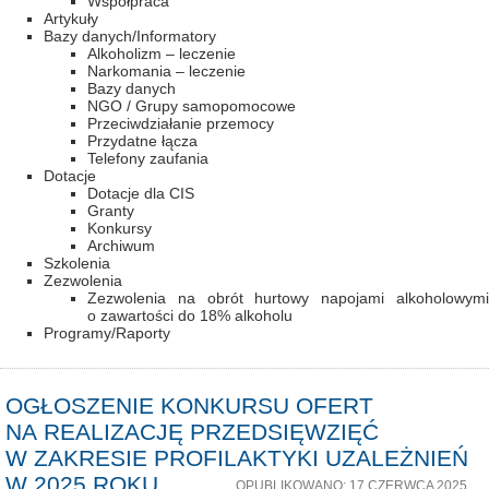
Współpraca
Artykuły
Bazy danych/Informatory
Alkoholizm – leczenie
Narkomania – leczenie
Bazy danych
NGO / Grupy samopomocowe
Przeciwdziałanie przemocy
Przydatne łącza
Telefony zaufania
Dotacje
Dotacje dla CIS
Granty
Konkursy
Archiwum
Szkolenia
Zezwolenia
Zezwolenia na obrót hurtowy napojami alkoholowymi
o zawartości do 18% alkoholu
Programy/Raporty
OGŁOSZENIE KONKURSU OFERT
NA REALIZACJĘ PRZEDSIĘWZIĘĆ
W ZAKRESIE PROFILAKTYKI UZALEŻNIEŃ
W 2025 ROKU.
OPUBLIKOWANO: 17 CZERWCA 2025