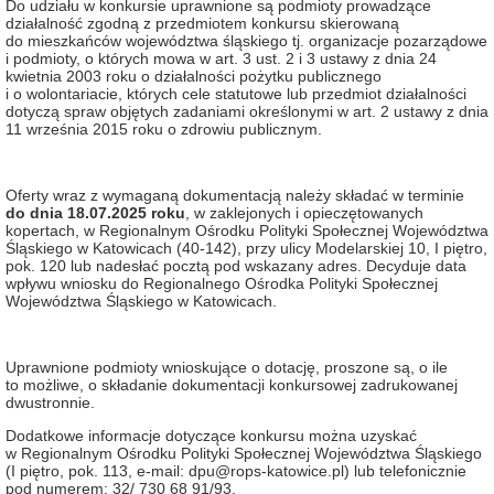
Do udziału w konkursie uprawnione są podmioty prowadzące
działalność zgodną z przedmiotem konkursu skierowaną
do mieszkańców województwa śląskiego tj. organizacje pozarządowe
i podmioty, o których mowa w art. 3 ust. 2 i 3 ustawy z dnia 24
kwietnia 2003 roku o działalności pożytku publicznego
i o wolontariacie, których cele statutowe lub przedmiot działalności
dotyczą spraw objętych zadaniami określonymi w art. 2 ustawy z dnia
11 września 2015 roku o zdrowiu publicznym.
Oferty wraz z wymaganą dokumentacją należy składać w terminie
do dnia 18.07.2025 roku
, w zaklejonych i opieczętowanych
kopertach, w Regionalnym Ośrodku Polityki Społecznej Województwa
Śląskiego w Katowicach (40-142), przy ulicy Modelarskiej 10, I piętro,
pok. 120 lub nadesłać pocztą pod wskazany adres. Decyduje data
wpływu wniosku do Regionalnego Ośrodka Polityki Społecznej
Województwa Śląskiego w Katowicach.
Uprawnione podmioty wnioskujące o dotację, proszone są, o ile
to możliwe, o składanie dokumentacji konkursowej zadrukowanej
dwustronnie.
Dodatkowe informacje dotyczące konkursu można uzyskać
w Regionalnym Ośrodku Polityki Społecznej Województwa Śląskiego
(I piętro, pok. 113, e-mail: dpu@rops-katowice.pl) lub telefonicznie
pod numerem: 32/ 730 68 91/93.