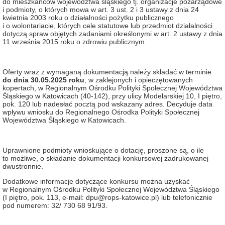
do mieszkańców województwa śląskiego tj. organizacje pozarządowe
i podmioty, o których mowa w art. 3 ust. 2 i 3 ustawy z dnia 24
kwietnia 2003 roku o działalności pożytku publicznego
i o wolontariacie, których cele statutowe lub przedmiot działalności
dotyczą spraw objętych zadaniami określonymi w art. 2 ustawy z dnia
11 września 2015 roku o zdrowiu publicznym.
Oferty wraz z wymaganą dokumentacją należy składać w terminie
do dnia 30.05.2025 roku
, w zaklejonych i opieczętowanych
kopertach, w Regionalnym Ośrodku Polityki Społecznej Województwa
Śląskiego w Katowicach (40-142), przy ulicy Modelarskiej 10, I piętro,
pok. 120 lub nadesłać pocztą pod wskazany adres. Decyduje data
wpływu wniosku do Regionalnego Ośrodka Polityki Społecznej
Województwa Śląskiego w Katowicach.
Uprawnione podmioty wnioskujące o dotację, proszone są, o ile
to możliwe, o składanie dokumentacji konkursowej zadrukowanej
dwustronnie.
Dodatkowe informacje dotyczące konkursu można uzyskać
w Regionalnym Ośrodku Polityki Społecznej Województwa Śląskiego
(I piętro, pok. 113, e-mail: dpu@rops-katowice.pl) lub telefonicznie
pod numerem: 32/ 730 68 91/93.