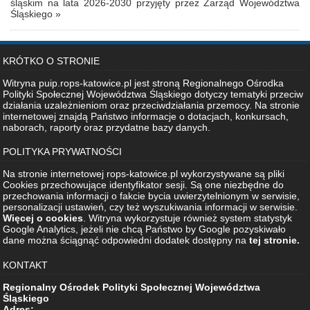
śląskim na lata 2026-2030 przyjęty przez Zarząd Województwa
Śląskiego »
KRÓTKO O STRONIE
Witryna puip.rops-katowice.pl jest stroną Regionalnego Ośrodka
Polityki Społecznej Województwa Śląskiego dotyczy tematyki przeciw
działania uzależnieniom oraz przeciwdziałania przemocy. Na stronie
internetowej znajdą Państwo informacje o dotacjach, konkursach,
naborach, raporty oraz przydatne bazy danych.
POLITYKA PRYWATNOŚCI
Na stronie internetowej rops-katowice.pl wykorzystywane są pliki
Cookies przechowujące identyfikator sesji. Są one niezbędne do
przechowania informacji o fakcie bycia uwierzytelnionym w serwisie,
personalizacji ustawień, czy też wyszukiwania informacji w serwisie.
Więcej o cookies
. Witryna wykorzystuje również system statystyk
Google Analytics, jeżeli nie chcą Państwo by Google pozyskiwało
dane można ściągnąć odpowiedni dodatek dostępny na
tej stronie.
KONTAKT
Regionalny Ośrodek Polityki Społecznej Województwa
Śląskiego
Adres: