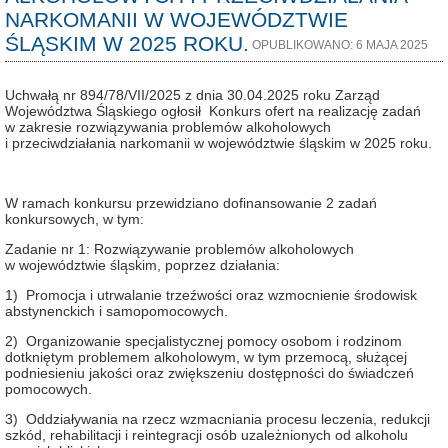
NARKOMANII W WOJEWÓDZTWIE
ŚLĄSKIM W 2025 ROKU.
OPUBLIKOWANO: 6 MAJA 2025
Uchwałą nr 894/78/VII/2025 z dnia 30.04.2025 roku Zarząd
Województwa Śląskiego ogłosił Konkurs ofert na realizację zadań
w zakresie rozwiązywania problemów alkoholowych
i przeciwdziałania narkomanii w województwie śląskim w 2025 roku.
W ramach konkursu przewidziano dofinansowanie 2 zadań
konkursowych, w tym:
Zadanie nr 1: Rozwiązywanie problemów alkoholowych
w województwie śląskim, poprzez działania:
1) Promocja i utrwalanie trzeźwości oraz wzmocnienie środowisk
abstynenckich i samopomocowych.
2) Organizowanie specjalistycznej pomocy osobom i rodzinom
dotkniętym problemem alkoholowym, w tym przemocą, służącej
podniesieniu jakości oraz zwiększeniu dostępności do świadczeń
pomocowych.
3) Oddziaływania na rzecz wzmacniania procesu leczenia, redukcji
szkód, rehabilitacji i reintegracji osób uzależnionych od alkoholu