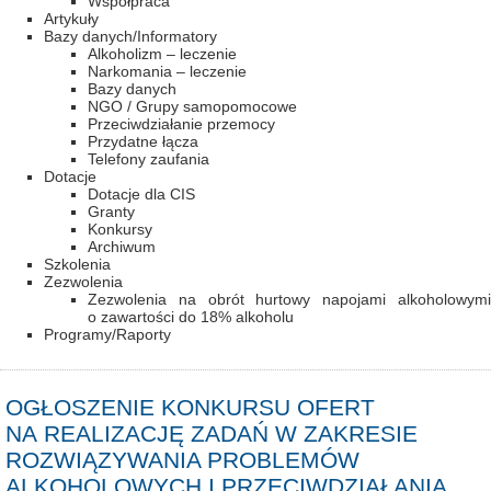
Współpraca
Artykuły
Bazy danych/Informatory
Alkoholizm – leczenie
Narkomania – leczenie
Bazy danych
NGO / Grupy samopomocowe
Przeciwdziałanie przemocy
Przydatne łącza
Telefony zaufania
Dotacje
Dotacje dla CIS
Granty
Konkursy
Archiwum
Szkolenia
Zezwolenia
Zezwolenia na obrót hurtowy napojami alkoholowymi
o zawartości do 18% alkoholu
Programy/Raporty
OGŁOSZENIE KONKURSU OFERT
NA REALIZACJĘ ZADAŃ W ZAKRESIE
ROZWIĄZYWANIA PROBLEMÓW
ALKOHOLOWYCH I PRZECIWDZIAŁANIA