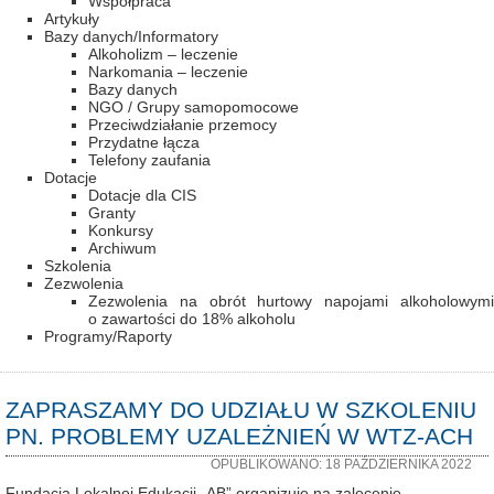
Współpraca
Artykuły
Bazy danych/Informatory
Alkoholizm – leczenie
Narkomania – leczenie
Bazy danych
NGO / Grupy samopomocowe
Przeciwdziałanie przemocy
Przydatne łącza
Telefony zaufania
Dotacje
Dotacje dla CIS
Granty
Konkursy
Archiwum
Szkolenia
Zezwolenia
Zezwolenia na obrót hurtowy napojami alkoholowymi
o zawartości do 18% alkoholu
Programy/Raporty
ZAPRASZAMY DO UDZIAŁU W SZKOLENIU
PN. PROBLEMY UZALEŻNIEŃ W WTZ-ACH
OPUBLIKOWANO: 18 PAŹDZIERNIKA 2022
Fundacja Lokalnej Edukacji „AB” organizuje na zalecenie