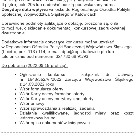
II piętro, pok. 205 lub nadesłać pocztą pod wskazany adres.
Decyduje data wpływu
wniosku do Regionalnego Ośrodka Polityki
Społecznej Województwa Śląskiego w Katowicach.
Uprawnione podmioty aplikujące o dotację, proszone są, o ile
to możliwe, o składanie dokumentacji konkursowej zadrukowanej
dwustronnie.
Dodatkowe informacje dotyczące konkursu można uzyskać
w Regionalnym Ośrodku Polityki Społecznej Województwa Śląskiego
(I piętro, pok. 113 i 114, e-mail: dpu@rops-katowice.pl ) lub
telefonicznie pod numerem: 32/ 730 68 91/93.
Do pobrania (
2022.09.15-prof.zip
):
Ogłoszenie konkursu – załącznik do Uchwały
nr 1648/362/VI/2022 Zarządu Województwa Śląskiego
z 14.09.2022 roku
Wzór formularza oferty
Wzór Karty oceny formalnej oferty
Wzór Karty oceny merytorycznej oferty
Wzór umowy
Wzór sprawozdania z realizacji zadania
Działania kwalifikowane, jednostki miary oraz koszt
jednostkowy brutto
Wzór opisu dokumentów księgowych