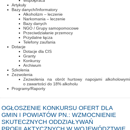
Współpraca
Artykuły
Bazy danych/Informatory
Alkoholizm – leczenie
Narkomania – leczenie
Bazy danych
NGO / Grupy samopomocowe
Przeciwdziałanie przemocy
Przydatne łącza
Telefony zaufania
Dotacje
Dotacje dla CIS
Granty
Konkursy
Archiwum
Szkolenia
Zezwolenia
Zezwolenia na obrót hurtowy napojami alkoholowymi
o zawartości do 18% alkoholu
Programy/Raporty
OGŁOSZENIE KONKURSU OFERT DLA
GMIN I POWIATÓW PN.: WZMOCNIENIE
SKUTECZNYCH ODDZIAŁYWAŃ
PROFILAKTYCZNYCH W WOJEWÓDZTWIE