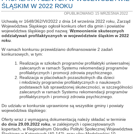
ŚLĄSKIM W 2022 ROKU
OPUBLIKOWANO: 15 WRZEŚNIA 2022
Uchwałą nr 1648/362/VI/2022 z dnia 14 września 2022 roku, Zarząd
Województwa Śląskiego ogłosił konkurs ofert dla gmin i powiatów
województwa śląskiego pod nazwą:
Wzmocnienie skutecznych
oddziaływań profilaktycznych w województwie śląskim w 2022
roku
.
W ramach konkursu przewidziano dofinansowanie 2 zadań
konkursowych, w tym:
Realizacja w szkołach programów profilaktyki uniwersalnej
zalecanych w ramach Systemu rekomendacji programów
profilaktycznych i promocji zdrowia psychicznego.
Realizacja w placówkach pozaszkolnych dla dzieci
i młodzieży programów profilaktycznych o naukowych
podstawach lub sprawdzonej skuteczności, w szczególności
zalecanych w ramach Systemu rekomendacji programów
profilaktycznych i promocji zdrowia psychicznego.
Do udziału w konkursie uprawnione są wszystkie gminy i powiaty
województwa śląskiego:
Oferty wraz z wymaganą dokumentacją należy składać w terminie
do dnia 29.09.2022 roku
, w zaklejonych i opieczętowanych
kopertach, w Regionalnym Ośrodku Polityki Społecznej Województwa
Śląskiego w Katowicach (40-142), przy ulicy Modelarskiej 10,