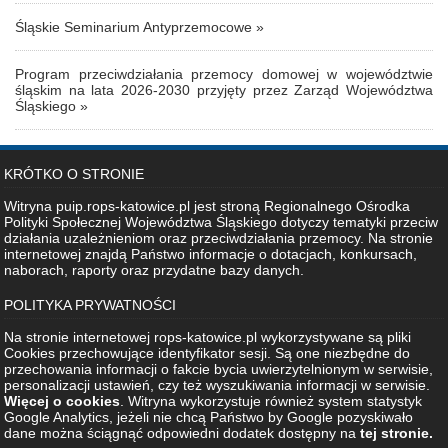
Śląskie Seminarium Antyprzemocowe »
Program przeciwdziałania przemocy domowej w województwie
śląskim na lata 2026-2030 przyjęty przez Zarząd Województwa
Śląskiego »
KRÓTKO O STRONIE
Witryna puip.rops-katowice.pl jest stroną Regionalnego Ośrodka
Polityki Społecznej Województwa Śląskiego dotyczy tematyki przeciw
działania uzależnieniom oraz przeciwdziałania przemocy. Na stronie
internetowej znajdą Państwo informacje o dotacjach, konkursach,
naborach, raporty oraz przydatne bazy danych.
POLITYKA PRYWATNOŚCI
Na stronie internetowej rops-katowice.pl wykorzystywane są pliki
Cookies przechowujące identyfikator sesji. Są one niezbędne do
przechowania informacji o fakcie bycia uwierzytelnionym w serwisie,
personalizacji ustawień, czy też wyszukiwania informacji w serwisie.
Więcej o cookies
. Witryna wykorzystuje również system statystyk
Google Analytics, jeżeli nie chcą Państwo by Google pozyskiwało
dane można ściągnąć odpowiedni dodatek dostępny na
tej stronie.