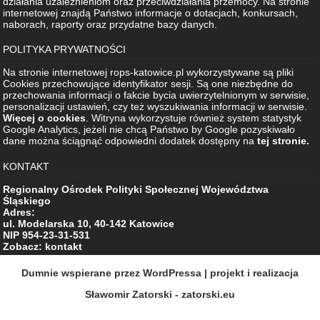
działania uzależnieniom oraz przeciwdziałania przemocy. Na stronie
internetowej znajdą Państwo informacje o dotacjach, konkursach,
naborach, raporty oraz przydatne bazy danych.
POLITYKA PRYWATNOŚCI
Na stronie internetowej rops-katowice.pl wykorzystywane są pliki
Cookies przechowujące identyfikator sesji. Są one niezbędne do
przechowania informacji o fakcie bycia uwierzytelnionym w serwisie,
personalizacji ustawień, czy też wyszukiwania informacji w serwisie.
Więcej o cookies
. Witryna wykorzystuje również system statystyk
Google Analytics, jeżeli nie chcą Państwo by Google pozyskiwało
dane można ściągnąć odpowiedni dodatek dostępny na
tej stronie.
KONTAKT
Regionalny Ośrodek Polityki Społecznej Województwa
Śląskiego
Adres:
ul. Modelarska 10, 40-142 Katowice
NIP 954-23-31-531
Zobacz: kontakt
Dumnie wspierane przez WordPressa
| projekt i realizacja
Sławomir Zatorski - zatorski.eu