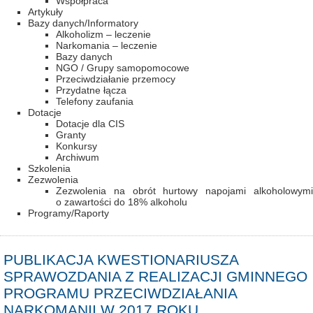
Współpraca
Artykuły
Bazy danych/Informatory
Alkoholizm – leczenie
Narkomania – leczenie
Bazy danych
NGO / Grupy samopomocowe
Przeciwdziałanie przemocy
Przydatne łącza
Telefony zaufania
Dotacje
Dotacje dla CIS
Granty
Konkursy
Archiwum
Szkolenia
Zezwolenia
Zezwolenia na obrót hurtowy napojami alkoholowymi
o zawartości do 18% alkoholu
Programy/Raporty
PUBLIKACJA KWESTIONARIUSZA
SPRAWOZDANIA Z REALIZACJI GMINNEGO
PROGRAMU PRZECIWDZIAŁANIA
NARKOMANII W 2017 ROKU