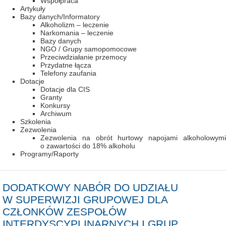
Współpraca
Artykuły
Bazy danych/Informatory
Alkoholizm – leczenie
Narkomania – leczenie
Bazy danych
NGO / Grupy samopomocowe
Przeciwdziałanie przemocy
Przydatne łącza
Telefony zaufania
Dotacje
Dotacje dla CIS
Granty
Konkursy
Archiwum
Szkolenia
Zezwolenia
Zezwolenia na obrót hurtowy napojami alkoholowymi
o zawartości do 18% alkoholu
Programy/Raporty
DODATKOWY NABÓR DO UDZIAŁU
W SUPERWIZJI GRUPOWEJ DLA
CZŁONKÓW ZESPOŁÓW
INTERDYSCYPLINARNYCH I GRUP