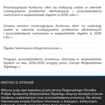
Rozstrzygnięcie Konkursu ofert na realizację zadań w zakresie
rozwiązywania problemów alkoholowych i przeciwdziałania
narkomanii w województwie śląskim w 2026 roku »
Zmiana terminu rozstrzygnięcia Konkursu ofert na realizację
zadań w zakresie rozwiązywania problemów alkoholowych
i przeciwdziałania narkomanii w województwie śląskim w 2026
roku »
Śląskie Seminarium Antyprzemocowe »
Program przeciwdziałania przemocy domowej w województwie
śląskim na lata 2026-2030 przyjęty przez Zarząd Województwa
Śląskiego »
KRÓTKO O STRONIE
Witryna puip.rops-katowice.pl jest stroną Regionalnego Ośrodka
Polityki Społecznej Województwa Śląskiego dotyczy tematyki przeciw
działania uzależnieniom oraz przeciwdziałania przemocy. Na stronie
internetowej znajdą Państwo informacje o dotacjach, konkursach,
naborach, raporty oraz przydatne bazy danych.