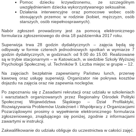
Pomoc dziecku krzywdzonemu, ze szczególnym
uwzględnieniem dziecka wykorzystywanego seksualnie.
Działania interwencyjne oraz pomocowe wobec osób
stosujących przemoc w rodzinie (kobiet, mężczyzn, osób
starszych, osób niepełnosprawnych).
Nabór zgłoszeń prowadzony jest za pomocą elektronicznego
formularza zgłoszeniowego do dnia 18 października 2017 roku.
Superwizja trwa 28 godzin dydaktycznych – zajęcia będą się
odbywały w formie czterech jednodniowych spotkań w wymiarze 7
godzin dydaktycznych, w godzinach: od 9.00 do 15.00. Realizowane
są w trybie stacjonarnym – w Katowicach, w siedzibie Szkoły Wyższej
Psychologii Społecznej, ul. Techników 9. Liczba miejsc w grupie – 12.
Na zajęciach bezpłatnie zapewniamy Państwu lunch, przerwę
kawową oraz usługę superwizji. Organizator nie pokrywa kosztów
dojazdu na zajęcia oraz nie zapewnia noclegów.
Po zapoznaniu się z Zasadami rekrutacji oraz udziału w szkoleniach
i warsztatach organizowanych przez Regionalny Ośrodek Polityki
Społecznej Województwa Śląskiego – Dział Profilaktyki,
Rozwiązywania Problemów Uzależnień i Współpracy z Organizacjami
Pozarządowymi prosimy o wypełnienie elektronicznego formularza
zgłoszeniowego, znajdującego się poniżej, zgodnie z informacjami
zawartymi w instrukcji.
Zakwalifikowanie do udziału obliguje do uczestnictwa w całości zajęć.