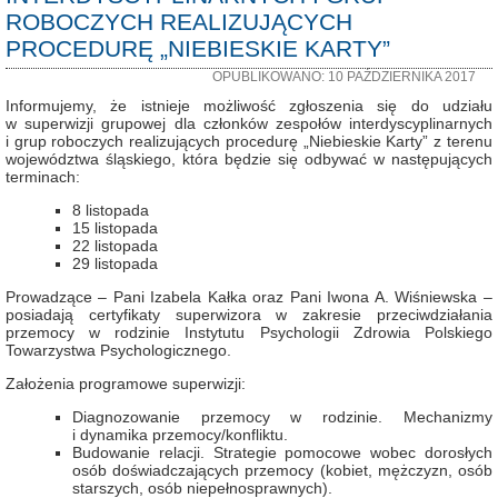
ROBOCZYCH REALIZUJĄCYCH
PROCEDURĘ „NIEBIESKIE KARTY”
OPUBLIKOWANO: 10 PAŹDZIERNIKA 2017
Informujemy, że istnieje możliwość zgłoszenia się do udziału
w superwizji grupowej dla członków zespołów interdyscyplinarnych
i grup roboczych realizujących procedurę „Niebieskie Karty” z terenu
województwa śląskiego, która będzie się odbywać w następujących
terminach:
8 listopada
15 listopada
22 listopada
29 listopada
Prowadzące – Pani Izabela Kałka oraz Pani Iwona A. Wiśniewska –
posiadają certyfikaty superwizora w zakresie przeciwdziałania
przemocy w rodzinie Instytutu Psychologii Zdrowia Polskiego
Towarzystwa Psychologicznego.
Założenia programowe superwizji:
Diagnozowanie przemocy w rodzinie. Mechanizmy
i dynamika przemocy/konfliktu.
Budowanie relacji. Strategie pomocowe wobec dorosłych
osób doświadczających przemocy (kobiet, mężczyzn, osób
starszych, osób niepełnosprawnych).