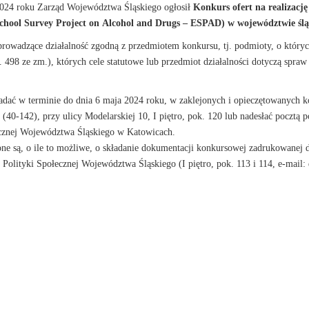
2024 roku Zarząd Województwa Śląskiego ogłosił
Konkurs ofert na realizacj
hool Survey Project on Alcohol and Drugs – ESPAD) w województwie ślą
owadzące działalność zgodną z przedmiotem konkursu, tj. podmioty, o których
z. 498 ze zm.), których cele statutowe lub przedmiot działalności dotyczą spra
dać w terminie do dnia 6 maja 2024 roku, w zaklejonych i opieczętowanych 
40-142), przy ulicy Modelarskiej 10, I piętro, pok. 120 lub nadesłać pocztą
cznej Województwa Śląskiego w Katowicach.
one są, o ile to możliwe, o składanie dokumentacji konkursowej zadrukowanej
lityki Społecznej Województwa Śląskiego (I piętro, pok. 113 i 114, e-mail: 