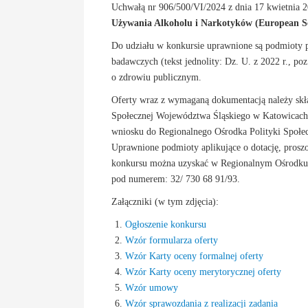
Uchwałą nr 906/500/VI/2024 z dnia 17 kwietnia 
Używania Alkoholu i Narkotyków (European Sc
Do udziału w konkursie uprawnione są podmioty pr
badawczych (tekst jednolity: Dz. U. z 2022 r., po
o zdrowiu publicznym.
Oferty wraz z wymaganą dokumentacją należy skła
Społecznej Województwa Śląskiego w Katowicach (
wniosku do Regionalnego Ośrodka Polityki Społe
Uprawnione podmioty aplikujące o dotację, prosz
konkursu można uzyskać w Regionalnym Ośrodku Po
pod numerem: 32/ 730 68 91/93.
Załączniki (w tym zdjęcia):
Ogłoszenie konkursu
Wzór formularza oferty
Wzór Karty oceny formalnej oferty
Wzór Karty oceny merytorycznej oferty
Wzór umowy
Wzór sprawozdania z realizacji zadania