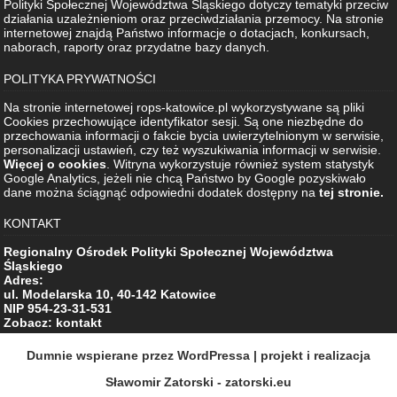
Polityki Społecznej Województwa Śląskiego dotyczy tematyki przeciw
działania uzależnieniom oraz przeciwdziałania przemocy. Na stronie
internetowej znajdą Państwo informacje o dotacjach, konkursach,
naborach, raporty oraz przydatne bazy danych.
POLITYKA PRYWATNOŚCI
Na stronie internetowej rops-katowice.pl wykorzystywane są pliki
Cookies przechowujące identyfikator sesji. Są one niezbędne do
przechowania informacji o fakcie bycia uwierzytelnionym w serwisie,
personalizacji ustawień, czy też wyszukiwania informacji w serwisie.
Więcej o cookies
. Witryna wykorzystuje również system statystyk
Google Analytics, jeżeli nie chcą Państwo by Google pozyskiwało
dane można ściągnąć odpowiedni dodatek dostępny na
tej stronie.
KONTAKT
Regionalny Ośrodek Polityki Społecznej Województwa
Śląskiego
Adres:
ul. Modelarska 10, 40-142 Katowice
NIP 954-23-31-531
Zobacz: kontakt
Dumnie wspierane przez WordPressa
| projekt i realizacja
Sławomir Zatorski - zatorski.eu