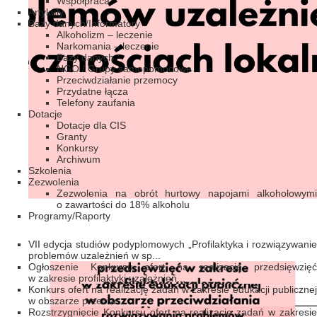
Współpraca
Artykuły
Bazy danych/Informatory
Alkoholizm – leczenie
Narkomania – leczenie
Bazy danych
NGO / Grupy samopomocowe
Przeciwdziałanie przemocy
Przydatne łącza
Telefony zaufania
Dotacje
Dotacje dla CIS
Granty
Konkursy
Archiwum
Szkolenia
Zezwolenia
Zezwolenia na obrót hurtowy napojami alkoholowymi
o zawartości do 18% alkoholu
Programy/Raporty
VII edycja studiów podyplomowych „Profilaktyka i rozwiązywanie
problemów uzależnień w sp...
Ogłoszenie Konkursu ofert na realizację przedsięwzięć
w zakresie profilaktyki uzależnień...
Konkurs ofert na realizację zadań w zakresie edukacji publicznej
w obszarze przeciw...
Rozstrzygnięcie Konkursu ofert na realizację zadań w zakresie