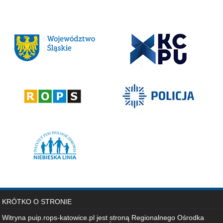
KRÓTKO O STRONIE
Witryna puip.rops-katowice.pl jest stroną Regionalnego Ośrodka